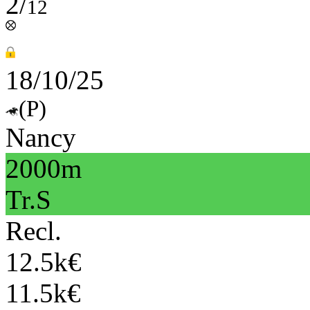
2/
12
18/10/25
(P)
Nancy
2000m
Tr.S
Recl.
12.5k€
11.5k€