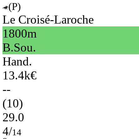
(P)
Le Croisé-Laroche
1800m
B.Sou.
Hand.
13.4k€
--
(10)
29.0
4/
14