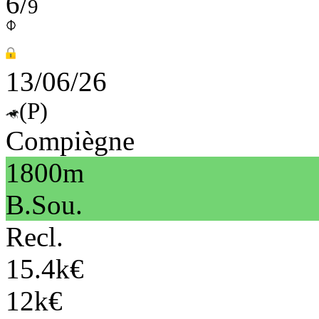
6/
9
13/06/26
(P)
Compiègne
1800m
B.Sou.
Recl.
15.4k€
12k€