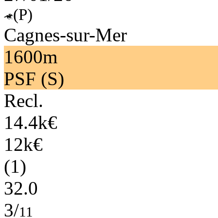
(P)
Cagnes-sur-Mer
1600m
PSF (S)
Recl.
14.4k€
12k€
(1)
32.0
3/
11