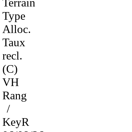
Terrain
Type
Alloc.
Taux
recl.
(C)
VH
Rang
/
KeyR