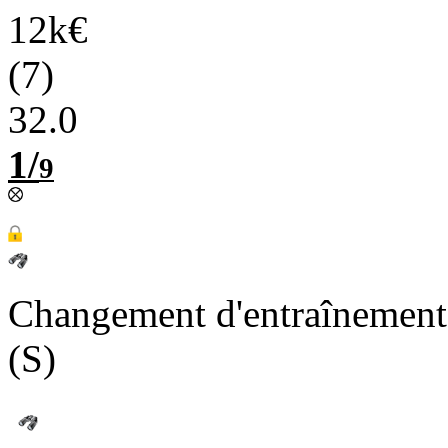
12k€
(7)
32.0
1/
9
Changement d'entraîneme
(S)