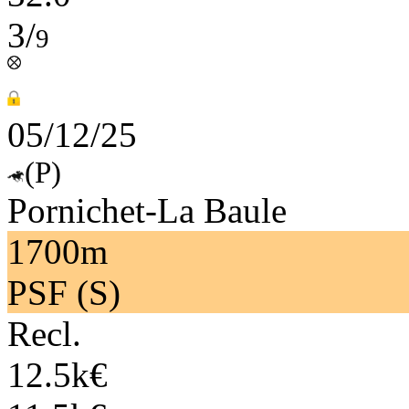
3/
9
05/12/25
(P)
Pornichet-La Baule
1700m
PSF (S)
Recl.
12.5k€