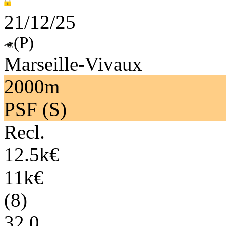
21/12/25
(P)
Marseille-Vivaux
2000m
PSF (S)
Recl.
12.5k€
11k€
(8)
32.0