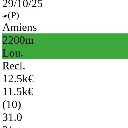
29/10/25
(P)
Amiens
2200m
Lou.
Recl.
12.5k€
11.5k€
(10)
31.0