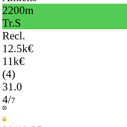
2200m
Tr.S
Recl.
12.5k€
11k€
(4)
31.0
4/
7