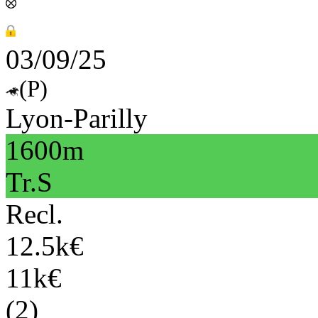
03/09/25
(P)
Lyon-Parilly
1600m
Tr.S
Recl.
12.5k€
11k€
(2)