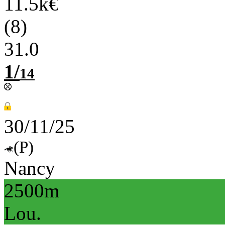
11.5k€
(8)
31.0
1/
14
30/11/25
(P)
Nancy
2500m
Lou.