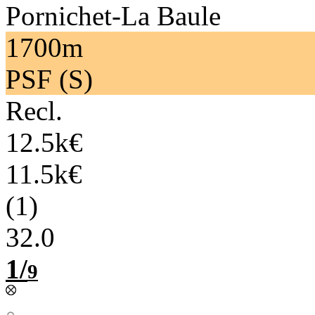
Pornichet-La Baule
1700m
PSF (S)
Recl.
12.5k€
11.5k€
(1)
32.0
1/
9