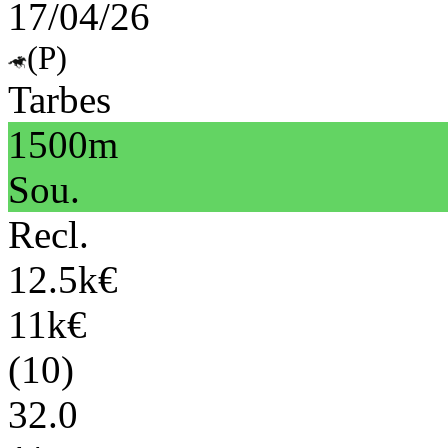
17/04/26
(P)
Tarbes
1500m
Sou.
Recl.
12.5k€
11k€
(10)
32.0