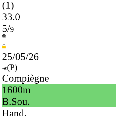
(1)
33.0
5/
9
25/05/26
(P)
Compiègne
1600m
B.Sou.
Hand.