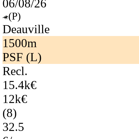
06/08/26
(P)
Deauville
1500m
PSF (L)
Recl.
15.4k€
12k€
(8)
32.5