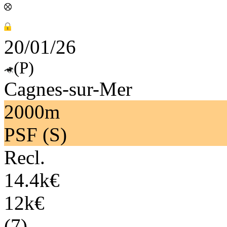
20/01/26
(P)
Cagnes-sur-Mer
2000m
PSF (S)
Recl.
14.4k€
12k€
(7)