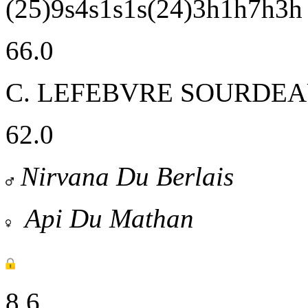
(25)9s4s1s1s(24)3h1h7h3h
66.0
C. LEFEBVRE
SOURDEA
62.0
Nirvana Du Berlais
Api Du Mathan
8.6