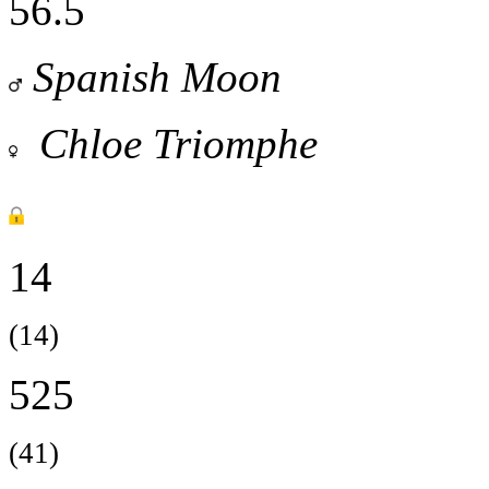
56.5
Spanish Moon
Chloe Triomphe
14
(14)
525
(41)