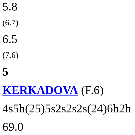
5.8
(6.7)
6.5
(7.6)
5
KERKADOVA
(F.6)
4s5h(25)5s2s2s2s(24)6h2h
69.0