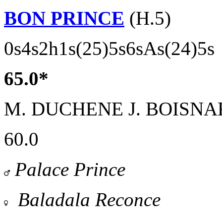
BON PRINCE
(H.5)
0s4s2h1s(25)5s6sAs(24)5s
65.0*
M. DUCHENE
J. BOISNA
60.0
Palace Prince
Baladala Reconce