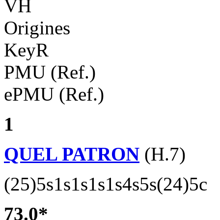
VH
Origines
KeyR
PMU (Ref.)
ePMU (Ref.)
1
QUEL PATRON
(H.7)
(25)5s1s1s1s1s4s5s(24)5c
73.0*