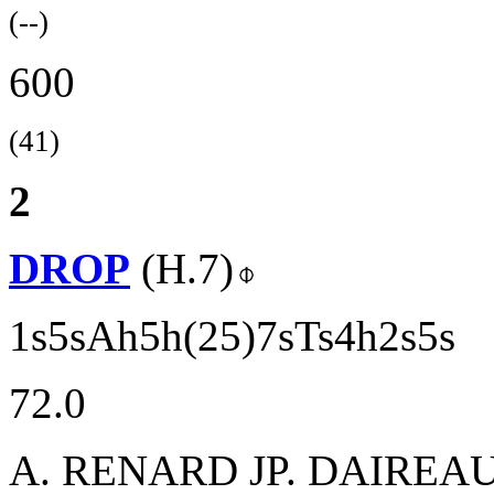
(--)
600
(41)
2
DROP
(H.7)
1s5sAh5h(25)7sTs4h2s5s
72.0
A. RENARD
JP. DAIREAU