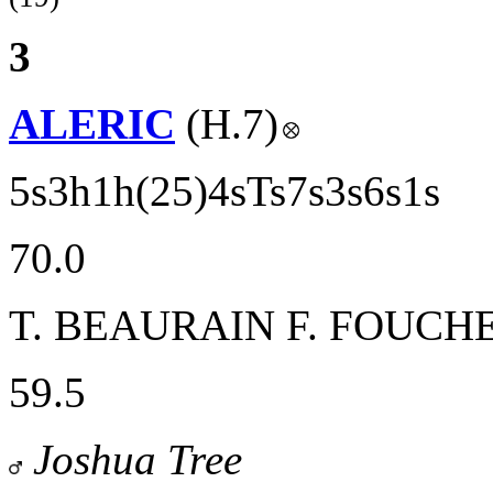
3
ALERIC
(H.7)
5s3h1h(25)4sTs7s3s6s1s
70.0
T. BEAURAIN
F. FOUCH
59.5
Joshua Tree