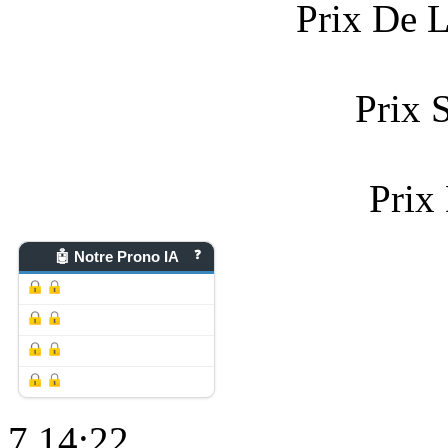
Prix De 
Prix 
Prix
🤖 Notre Prono IA
❓
7
14:22