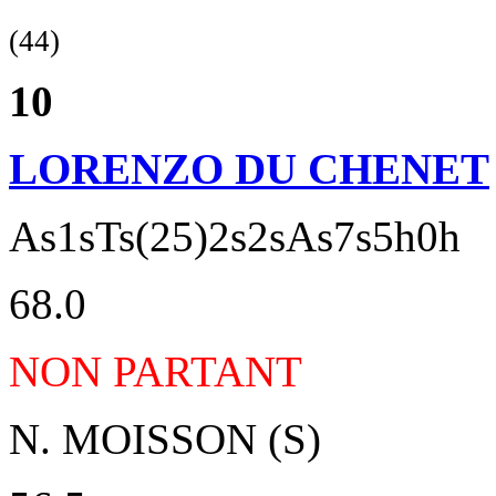
(44)
10
LORENZO DU CHENET
As1sTs(25)2s2sAs7s5h0h
68.0
NON PARTANT
N. MOISSON (S)