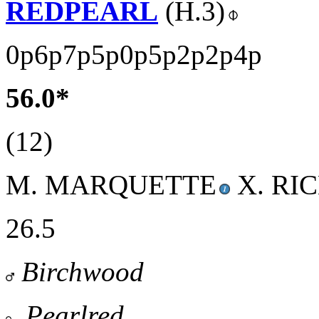
REDPEARL
(H.3)
0p6p7p5p0p5p2p2p4p
56.0*
(12)
M. MARQUETTE
X. RI
26.5
Birchwood
Pearlred