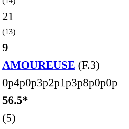
(14)
21
(13)
9
AMOUREUSE
(F.3)
0p4p0p3p2p1p3p8p0p0p
56.5*
(5)