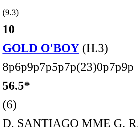
(9.3)
10
GOLD O'BOY
(H.3)
8p6p9p7p5p7p(23)0p7p9p
56.5*
(6)
D. SANTIAGO
MME G. 