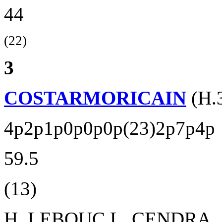
44
(22)
3
COSTARMORICAIN
(H.
4p2p1p0p0p0p(23)2p7p4p
59.5
(13)
H. LEBOUC
L. CENDRA