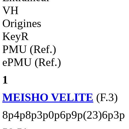
VH
Origines
KeyR
PMU (Ref.)
ePMU (Ref.)
1
MEISHO VELITE
(F.3)
8p4p8p3p0p6p9p(23)6p3p