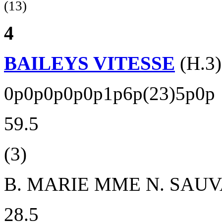
(13)
4
BAILEYS VITESSE
(H.3)
0p0p0p0p0p1p6p(23)5p0p
59.5
(3)
B. MARIE
MME N. SAU
28.5