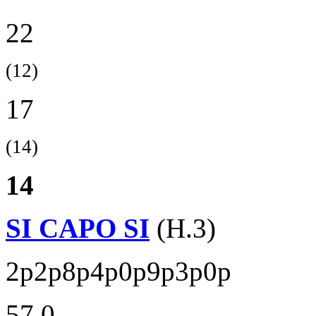
22
(12)
17
(14)
14
SI CAPO SI
(H.3)
2p2p8p4p0p9p3p0p
57.0