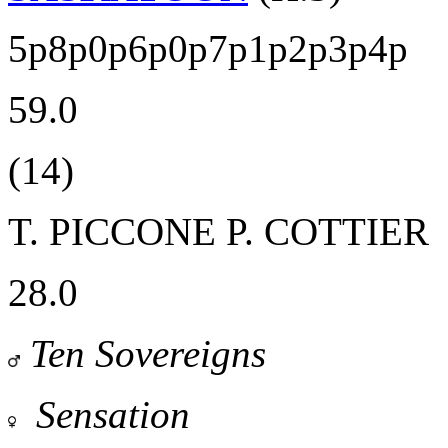
5p8p0p6p0p7p1p2p3p4p
59.0
(14)
T. PICCONE
P. COTTIER
28.0
Ten Sovereigns
Sensation