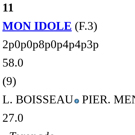
11
MON IDOLE
(F.3)
2p0p0p8p0p4p4p3p
58.0
(9)
L. BOISSEAU
PIER. M
27.0