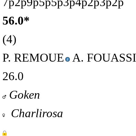
7p2p9p5p5p3p4p2p3p2p
56.0*
(4)
P. REMOUE
A. FOUASS
26.0
Goken
Charlirosa