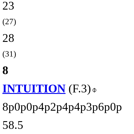
23
(27)
28
(31)
8
INTUITION
(F.3)
8p0p0p4p2p4p4p3p6p0p
58.5