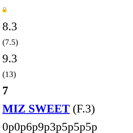
8.3
(7.5)
9.3
(13)
7
MIZ SWEET
(F.3)
0p0p6p9p3p5p5p5p