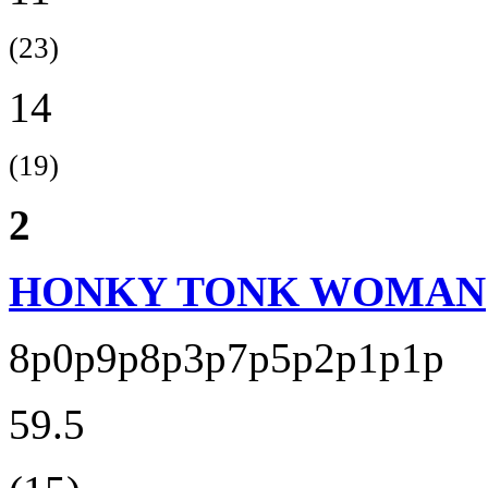
(23)
14
(19)
2
HONKY TONK WOMAN
8p0p9p8p3p7p5p2p1p1p
59.5