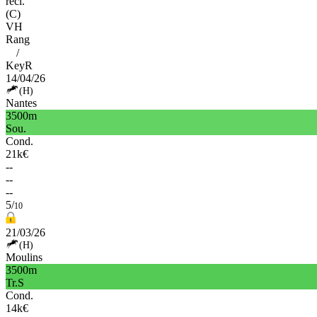
recl.
(C)
VH
Rang
/
KeyR
14/04/26
(H)
Nantes
3500m
Sou.
Cond.
21k€
--
--
--
5/
10
21/03/26
(H)
Moulins
3500m
Tr.S
Cond.
14k€