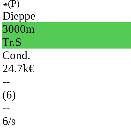
(P)
Dieppe
3000m
Tr.S
Cond.
24.7k€
--
(6)
--
6/
9