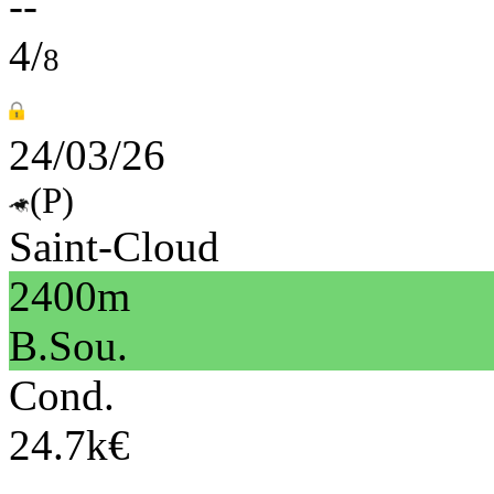
--
4/
8
24/03/26
(P)
Saint-Cloud
2400m
B.Sou.
Cond.
24.7k€