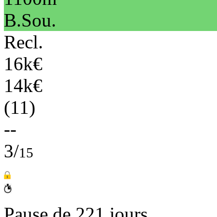
B.Sou.
Recl.
16k€
14k€
(11)
--
3/
15
Pause de 221 jours