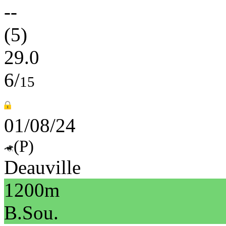
--
(5)
29.0
6/
15
01/08/24
(P)
Deauville
1200m
B.Sou.