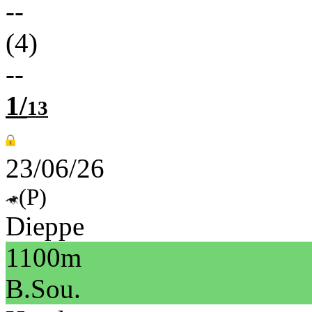
--
(4)
--
1/
13
23/06/26
(P)
Dieppe
1100m
B.Sou.