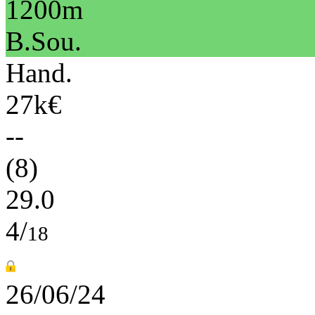
1200m
B.Sou.
Hand.
27k€
--
(8)
29.0
4/
18
26/06/24