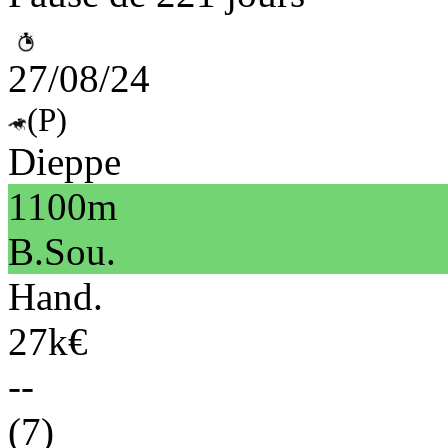
27/08/24
(P)
Dieppe
1100m
B.Sou.
Hand.
27k€
--
(7)