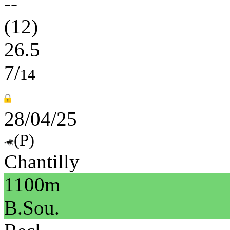
--
(12)
26.5
7/
14
28/04/25
(P)
Chantilly
1100m
B.Sou.