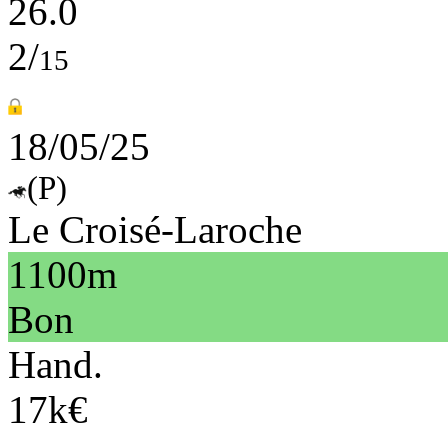
26.0
2/
15
18/05/25
(P)
Le Croisé-Laroche
1100m
Bon
Hand.
17k€