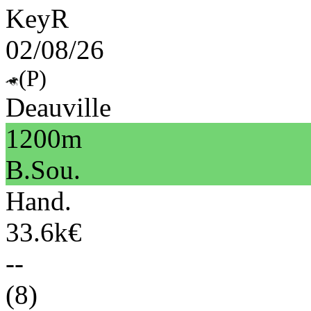
KeyR
02/08/26
(P)
Deauville
1200m
B.Sou.
Hand.
33.6k€
--
(8)