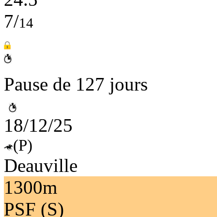
7/
14
Pause de 127 jours
18/12/25
(P)
Deauville
1300m
PSF (S)