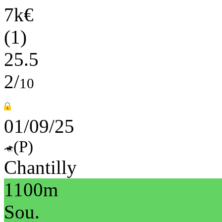
7k€
(1)
25.5
2/
10
01/09/25
(P)
Chantilly
1100m
Sou.