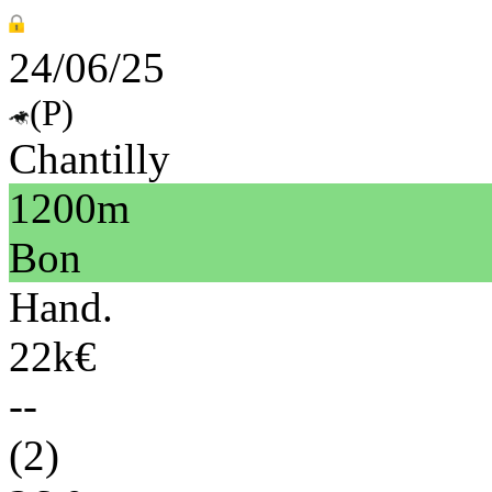
24/06/25
(P)
Chantilly
1200m
Bon
Hand.
22k€
--
(2)