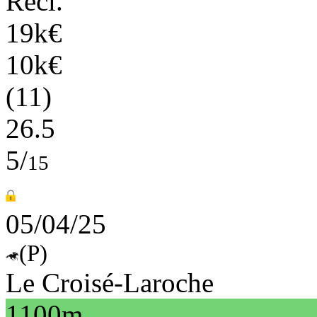
Recl.
19k€
10k€
(11)
26.5
5/
15
05/04/25
(P)
Le Croisé-Laroche
1100m