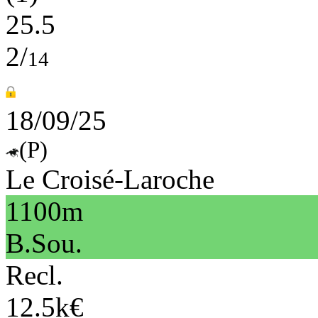
25.5
2/
14
18/09/25
(P)
Le Croisé-Laroche
1100m
B.Sou.
Recl.
12.5k€