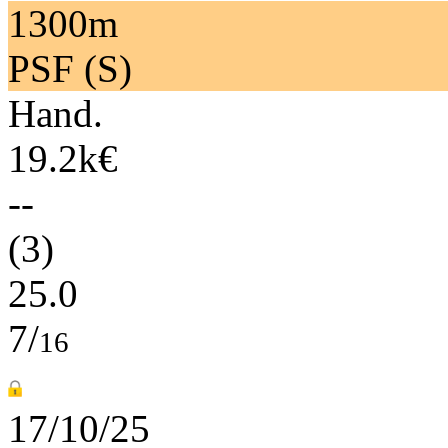
1300m
PSF (S)
Hand.
19.2k€
--
(3)
25.0
7/
16
17/10/25