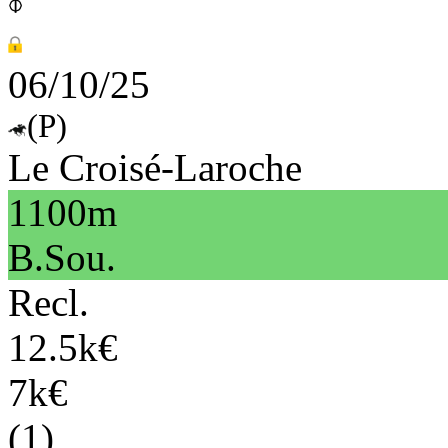
06/10/25
(P)
Le Croisé-Laroche
1100m
B.Sou.
Recl.
12.5k€
7k€
(1)