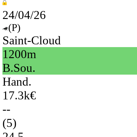
24/04/26
(P)
Saint-Cloud
1200m
B.Sou.
Hand.
17.3k€
--
(5)
24.5