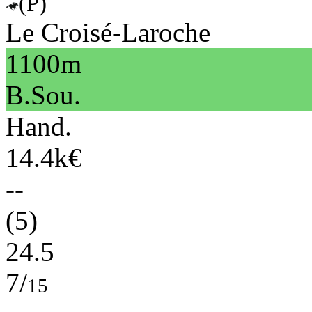
(P)
Le Croisé-Laroche
1100m
B.Sou.
Hand.
14.4k€
--
(5)
24.5
7/
15