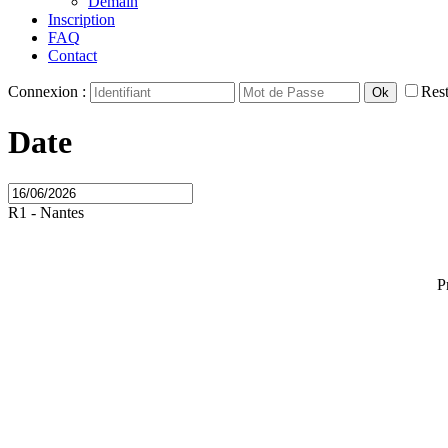
Demain
Inscription
FAQ
Contact
Connexion :
Rest
Date
R1 - Nantes
P